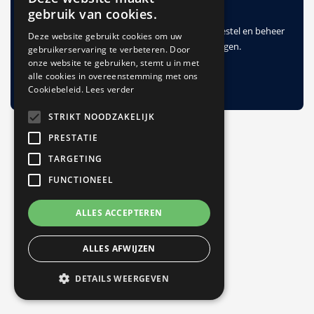
Maak een account aan
gebruik van cookies.
In deze gesloten bestelomgeving van XXL Sign bestel en beheer
Deze website gebruikt cookies om uw
je op een simpele manier al je borden en plaatsingen.
gebruikerservaring te verbeteren. Door
onze website te gebruiken, stemt u in met
alle cookies in overeenstemming met ons
Account aanmaken
Cookiebeleid.
Lees verder
STRIKT NOODZAKELIJK
PRESTATIE
TARGETING
FUNCTIONEEL
ALLES ACCEPTEREN
ALLES AFWIJZEN
DETAILS WEERGEVEN